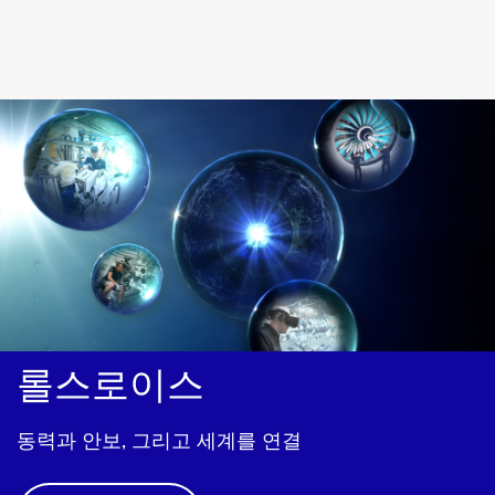
대
한
민
국
롤스로이스
동력과
안보,
그리고
세계를
연결