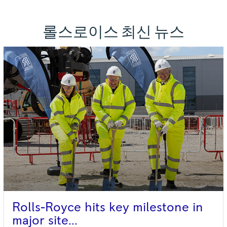
롤스로이스
최신
뉴스
Rolls-Royce
hits
key
milestone
in
major
site...